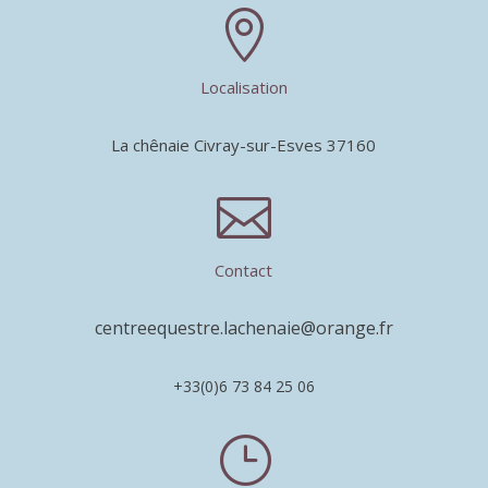

Localisation
La chênaie Civray-sur-Esves 37160

Contact
centreequestre.lachenaie@orange.fr
+33(0)6 73 84 25 06
}