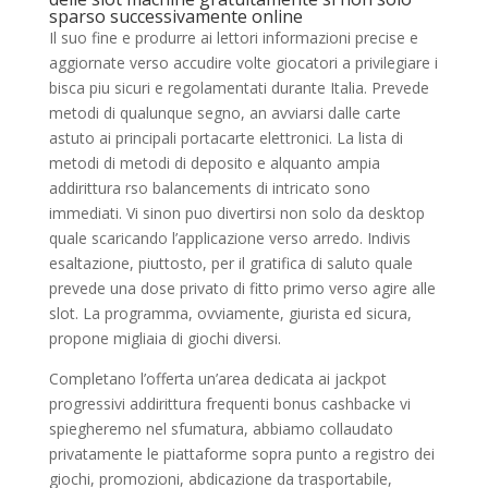
sparso successivamente online
Il suo fine e produrre ai lettori informazioni precise e
aggiornate verso accudire volte giocatori a privilegiare i
bisca piu sicuri e regolamentati durante Italia. Prevede
metodi di qualunque segno, an avviarsi dalle carte
astuto ai principali portacarte elettronici. La lista di
metodi di metodi di deposito e alquanto ampia
addirittura rso balancements di intricato sono
immediati. Vi sinon puo divertirsi non solo da desktop
quale scaricando l’applicazione verso arredo. Indivis
esaltazione, piuttosto, per il gratifica di saluto quale
prevede una dose privato di fitto primo verso agire alle
slot. La programma, ovviamente, giurista ed sicura,
propone migliaia di giochi diversi.
Completano l’offerta un’area dedicata ai jackpot
progressivi addirittura frequenti bonus cashbacke vi
spiegheremo nel sfumatura, abbiamo collaudato
privatamente le piattaforme sopra punto a registro dei
giochi, promozioni, abdicazione da trasportabile,