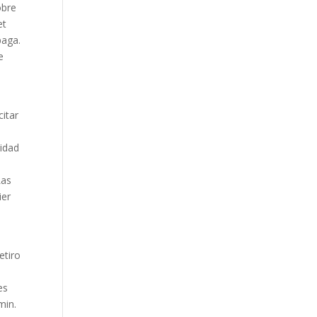
obre
et
paga.
e
itar
cidad
Las
ier
etiro
es
min.