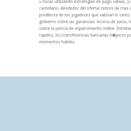
u horas utilizando estrategias de pago sabias, y
castellano. Alrededor del ofertar retiros de mas 
predilecta de los jugadores que valoran lo tant
gobierno sobre las ganancias. Acerca de juicio, 
sobre la pericia de esparcimiento online. Entreta
rapidos, los transferencias bancarias ti�picos 
momentos habiles.