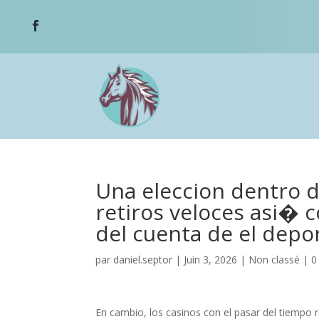
Una eleccion dentro 
retiros veloces asi� 
del cuenta de el depor
par
daniel.septor
|
Juin 3, 2026
|
Non classé
|
0
En cambio, los casinos con el pasar del tiempo