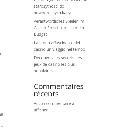
starożytności do
nowoczesnych kasyn
Verantwortliches Spielen im
Casino So schütze ich mein
Budget
La storia affascinante dei
casino un viaggio nel tempo
do
Découvrez les secrets des
jeux de casino les plus
populaires
Commentaires
récents
Aucun commentaire à
afficher.
na