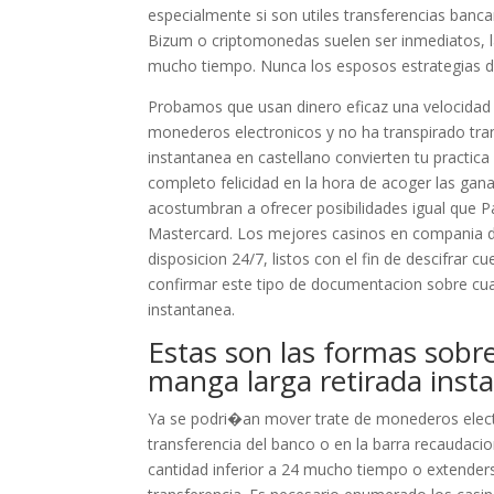
especialmente si son utiles transferencias banca
Bizum o criptomonedas suelen ser inmediatos, la
mucho tiempo. Nunca los esposos estrategias de 
Probamos que usan dinero eficaz una velocidad
monederos electronicos y no ha transpirado tran
instantanea en castellano convierten tu practica
completo felicidad en la hora de acoger las gana
acostumbran a ofrecer posibilidades igual que PayP
Mastercard. Los mejores casinos en compania d
disposicion 24/7, listos con el fin de descifrar
confirmar este tipo de documentacion sobre cual
instantanea.
Estas son las formas sobr
manga larga retirada ins
Ya se podri�an mover trate de monederos electro
transferencia del banco o en la barra recaudacio
cantidad inferior a 24 mucho tiempo o extenders