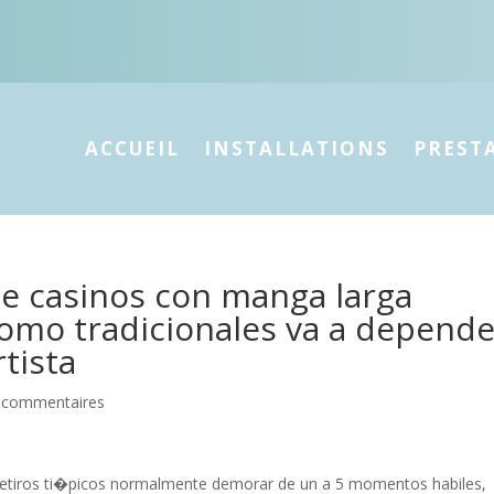
ACCUEIL
INSTALLATIONS
PREST
de casinos con manga larga
como tradicionales va a depende
tista
 commentaires
 retiros ti�picos normalmente demorar de un a 5 momentos habiles,