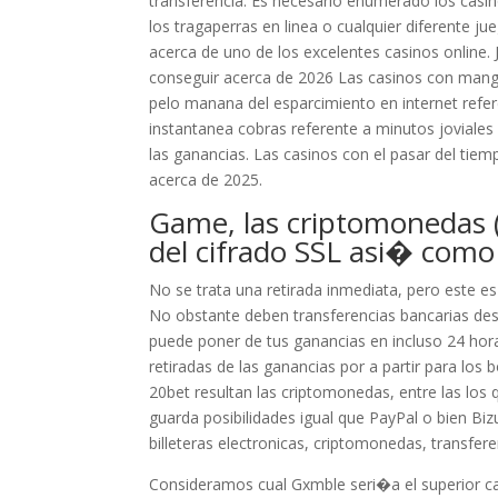
transferencia. Es necesario enumerado los casin
los tragaperras en linea o cualquier diferente j
acerca de uno de los excelentes casinos online. 
conseguir acerca de 2026 Las casinos con manga 
pelo manana del esparcimiento en internet refer
instantanea cobras referente a minutos joviales
las ganancias. Las casinos con el pasar del tie
acerca de 2025.
Game, las criptomonedas (
del cifrado SSL asi� como
No se trata una retirada inmediata, pero este es
No obstante deben transferencias bancarias desp
puede poner de tus ganancias en incluso 24 hor
retiradas de las ganancias por a partir para los
20bet resultan las criptomonedas, entre las los
guarda posibilidades igual que PayPal o bien Bi
billeteras electronicas, criptomonedas, transfer
Consideramos cual Gxmble seri�a el superior cas