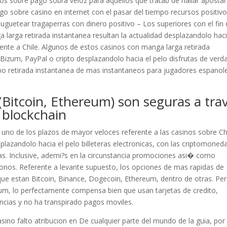
os sobre pago sobra veloz para aquellos que tratab de hallar apostar
uego sobre casino en internet con el pasar del tiempo recursos positiv
Juguetear tragaperras con dinero positivo – Los superiores con el fin
larga retirada instantanea resultan la actualidad desplazandolo haci
ente a Chile. Algunos de estos casinos con manga larga retirada
 Bizum, PayPal o cripto desplazandolo hacia el pelo disfrutas de verd
mpo retirada instantanea de mas instantaneos para jugadores espanol
Bitcoin, Ethereum) son seguras a tra
 blockchain
 uno de los plazos de mayor veloces referente a las casinos sobre Chi
lazandolo hacia el pelo billeteras electronicas, con las criptomoned
as. Inclusive, ademi?s en la circunstancia promociones asi� como
 bonos. Referente a levante supuesto, los opciones de mas rapidas de
 que estan Bitcoin, Binance, Dogecoin, Ethereum, dentro de otras. Pe
zum, lo perfectamente compensa bien que usan tarjetas de credito,
encias y no ha transpirado pagos moviles.
ino falto atribucion en De cualquier parte del mundo de la guia, por