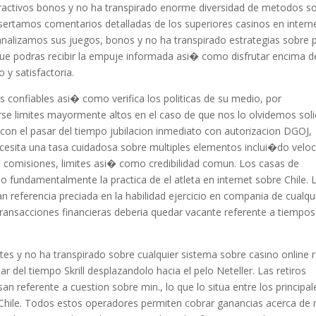
tractivos bonos y no ha transpirado enorme diversidad de metodos s
sertamos comentarios detalladas de los superiores casinos en intern
analizamos sus juegos, bonos y no ha transpirado estrategias sobre 
que podras recibir la empuje informada asi� como disfrutar encima d
 y satisfactoria.
 confiables asi� como verifica los politicas de su medio, por
se limites mayormente altos en el caso de que nos lo olvidemos solic
 con el pasar del tiempo jubilacion inmediato con autorizacion DGOJ,
esita una tasa cuidadosa sobre multiples elementos inclui�do velo
n, comisiones, limites asi� como credibilidad comun. Los casas de
o fundamentalmente la practica de el atleta en internet sobre Chile. 
 referencia preciada en la habilidad ejercicio en compania de cualqu
 transacciones financieras deberia quedar vacante referente a tiempos
s y no ha transpirado sobre cualquier sistema sobre casino online r
 del tiempo Skrill desplazandolo hacia el pelo Neteller. Las retiros
n referente a cuestion sobre min., lo que lo situa entre los principal
 Chile. Todos estos operadores permiten cobrar ganancias acerca de 