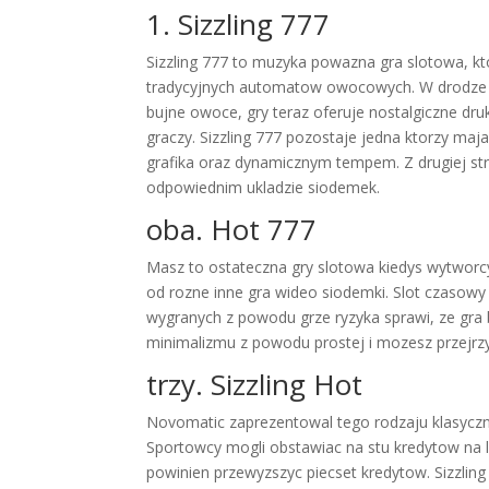
1. Sizzling 777
Sizzling 777 to muzyka powazna gra slotowa, k
tradycyjnych automatow owocowych. W drodze c
bujne owoce, gry teraz oferuje nostalgiczne dr
graczy. Sizzling 777 pozostaje jedna ktorzy maj
grafika oraz dynamicznym tempem. Z drugiej str
odpowiednim ukladzie siodemek.
oba. Hot 777
Masz to ostateczna gry slotowa kiedys wytwor
od rozne inne gra wideo siodemki. Slot czasowy c
wygranych z powodu grze ryzyka sprawi, ze gra 
minimalizmu z powodu prostej i mozesz przejrz
trzy. Sizzling Hot
Novomatic zaprezentowal tego rodzaju klasyczn
Sportowcy mogli obstawiac na stu kredytow na l
powinien przewyzszyc piecset kredytow. Sizzling