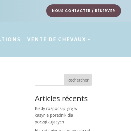
NOUS CONTACTER / RÉSERVER
ATIONS
VENTE DE CHEVAUX
Rechercher
Articles récents
Kiedy rozpocząć grę w
kasynie poradnik dla
początkujących
Historia gier hazardowych od