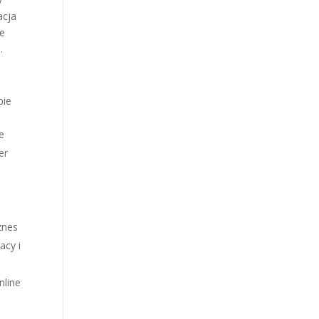
acja
ne
.
bie
e
er
znes
acy i
nline