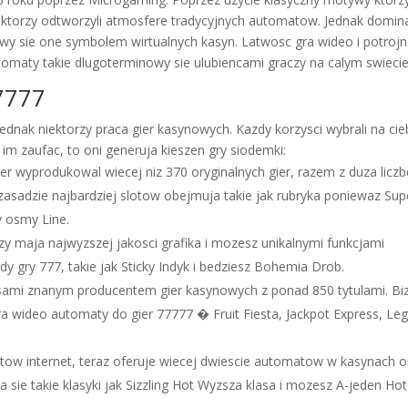
torzy odtworzyli atmosfere tradycyjnych automatow. Jednak domin
owy sie one symbolem wirtualnych kasyn. Latwosc gra wideo i potroj
omaty takie dlugoterminowy sie ulubiencami graczy na calym swiecie
77777
dnak niektorzy praca gier kasynowych. Kazdy korzysci wybrali na cie
im zaufac, to oni generuja kieszen gry siodemki:
er wyprodukowal wiecej niz 370 oryginalnych gier, razem z duza liczb
 zasadzie najbardziej slotow obejmuja takie jak rubryka poniewaz Sup
y osmy Line.
zy maja najwyzszej jakosci grafika i mozesz unikalnymi funkcjami
 gry 777, takie jak Sticky Indyk i bedziesz Bohemia Drob.
sami znanym producentem gier kasynowych z ponad 850 tytulami. Bi
a wideo automaty do gier 77777 � Fruit Fiesta, Jackpot Express, Leg
 internet, teraz oferuje wiecej dwiescie automatow w kasynach o
 sie takie klasyki jak Sizzling Hot Wyzsza klasa i mozesz A-jeden Hot