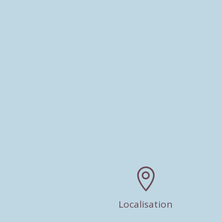

Localisation