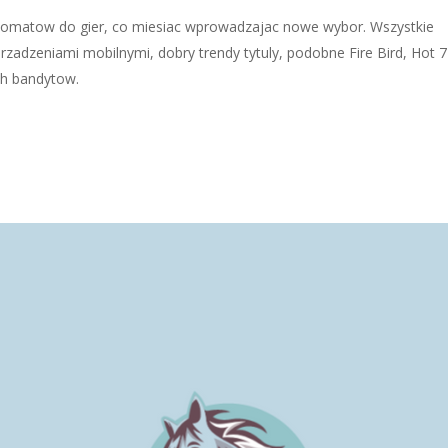
tomatow do gier, co miesiac wprowadzajac nowe wybor. Wszystkie
zadzeniami mobilnymi, dobry trendy tytuly, podobne Fire Bird, Hot 7
ch bandytow.