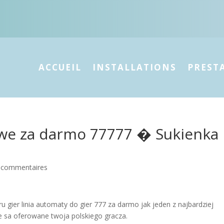
ACCUEIL
INSTALLATIONS
PREST
we za darmo 77777 � Sukienka
 commentaires
gier linia automaty do gier 777 za darmo jak jeden z najbardziej
e sa oferowane twoja polskiego gracza.