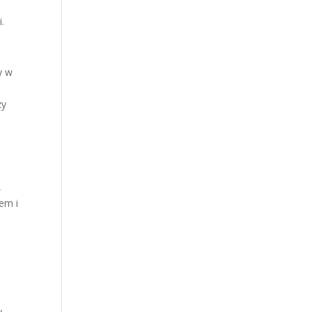
.
y w
zy
,
em i
y