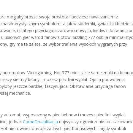
tora moglaby prosze swoja prostota i bedziesz nawiazaniem z
harakterystycznym symbolom, a jak w siodemki, gwiazdki i bedzies
ukowanie, i dlatego przyciagaja zarowno nowych, kiedys i doswiadczo
a ulubionych gier wsrod fanow slotow. Sizzling 777 odbija minimalisty
ony, gry ma te zalete, ze wybor trafienia wysokich wygranych przy
cy automatow Microgaming. Hot 777 miec takie same znaki na bebna
ieszy sie trzy bebny i mozesz piec linii wyplat. Opcja podwojenia
byloby jeszcze bardziej fascynujaca. Obstawianie przyciaga fanow
ystej mechanice.
y automat, wyposazony w piec bebnow i mozesz piec linii wyplat.
inie, jednak
ComeOn aplikacja
najwyzszy ograniczenie na atakowanie
 Hot nie rowniez oferuje zadnych gier bonusowych i nigdy symboli