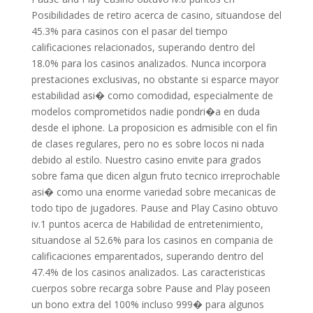
Posibilidades de retiro acerca de casino, situandose del
45.3% para casinos con el pasar del tiempo
calificaciones relacionados, superando dentro del
18.0% para los casinos analizados. Nunca incorpora
prestaciones exclusivas, no obstante si esparce mayor
estabilidad asi� como comodidad, especialmente de
modelos comprometidos nadie pondri�a en duda
desde el iphone. La proposicion es admisible con el fin
de clases regulares, pero no es sobre locos ni nada
debido al estilo. Nuestro casino envite para grados
sobre fama que dicen algun fruto tecnico irreprochable
asi� como una enorme variedad sobre mecanicas de
todo tipo de jugadores. Pause and Play Casino obtuvo
iv.1 puntos acerca de Habilidad de entretenimiento,
situandose al 52.6% para los casinos en compania de
calificaciones emparentados, superando dentro del
47.4% de los casinos analizados. Las caracteristicas
cuerpos sobre recarga sobre Pause and Play poseen
un bono extra del 100% incluso 999� para algunos