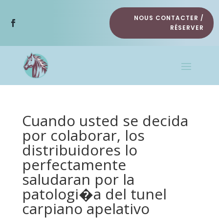
NOUS CONTACTER /
RÉSERVER
Cuando usted se decida
por colaborar, los
distribuidores lo
perfectamente
saludaran por la
patologi�a del tunel
carpiano apelativo