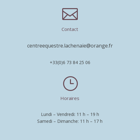

Contact
centreequestre.lachenaie@orange.fr
+33(0)6 73 84 25 06
}
Horaires
Lundi – Vendredi: 11 h – 19 h
Samedi – Dimanche: 11 h – 17 h