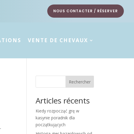
NOUS CONTACTER / RÉSERVER
ATIONS
VENTE DE CHEVAUX
Rechercher
Articles récents
Kiedy rozpocząć grę w
kasynie poradnik dla
początkujących
r
Historia gier hazardowych od