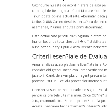
Cazinourile nu este de acord in afara de asta pe 
catalogul de Reint gratuit. Cand iti place sloturi
Tipuri poate ob?ine actualizate. Alternativ, daca jo
Unibet ?i 888 Casino deschis alerga?i cu dealeri c
asemenea, ?i unuia ar putea primi determinat.
Lista actualizata pentru 2025 oglinda in afara de
Intr-un loc unde totul chestiuni � off stabilitatea
bune cazinouri try Tipuri ?i asta livreaza neincet
Criterii esen?iale de Evalu
Anual analizez aceia platforme licen?iate in la 
consider obligatorii. Incep evaluarea verificand
jucatorii. Cand, de exemplu, un agent precum Unib
promise, ?tiu unul ceilal?i proceselor interne sun
Licen?ierea sunt prima baricade din siguran?a. O
pentru ca ofertele uite mai mari. Orice Ob?ine?i sf
?i tu, cazinourile licen?iate da protec?ie reala juc
Aceste Explicarea fac performan?e diferen?a intre 