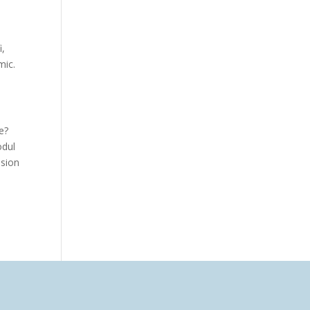
i,
mic.
re?
odul
ssion