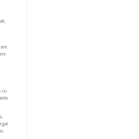
alt,
tare.
rimi
a cu
alele
N,
egal.
us.