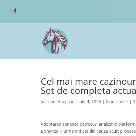
Cel mai mare cazinou
Set de completa actua
par
daniel.septor
|
Juin 4, 2026
|
Non classé
|
0
Adoptarea senesce petrecu?i analizand platform
Bonanza ?i urmarind cat din cauza scurt proceseaz