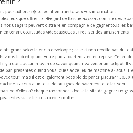
enir ?
nt pour adherer i� tel point en train totaux vos informations
lables jeux que offrent a l�egard de l’brique abyssal, comme des jeux
les nos usagers peuvent distraire en compagnie de gagner tous les bar
oir en tenant courtaudes videocassettes , ! realiser des amusements
oints grand selon le enclin developpe ; celle-ci non reveille pas du tou
drez nos le dont quand votre part appartenez en entreprise. Ce jeu de
 n’y a donc aucun moyen de savoir quand il va verser un jackpot. Il y 
e pari presentes quand vous jouez a? ce jeu de machine a? sous. Il 
�avec tour, mais il est e?galement possible de parier jusqu’a? 150,00
achine a? sous a un total de 30 lignes de paiement, et elles sont
chacune d’elles a? chaque randonnee. Une telle site de gagner un gro
quivalentes via le les collationne-mottes.