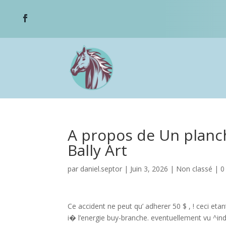
A propos de Un planch
Bally Art
par
daniel.septor
|
Juin 3, 2026
|
Non classé
|
0
Ce accident ne peut qu’ adherer 50 $ , ! ceci et
i� l’energie buy-branche. eventuellement vu ^in