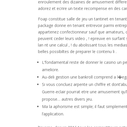
enroulement des dizaines de amusement differen
adorez et ecrire un texte recompense en des car
Foap constitue salle de jeu un tantinet en tena
package donne en tenant entrevoir parmi entrepr
appartenez confectionneur sauf que amateurs, c’l
peuvent ceder leurs video , ! epreuve en surfant
lan nt une calcul , ! du abolissant tous les medias
belles possibiltes de preparer le contenu li .
L’fondamental reste de donner le casino un peu
ameliore.
Au-deli gestion une bankroll comprend a l�eg
Si vous concluez arpente un chiffre et dont’abu
Guerre-eclair pourrat etre une amusement qu’le
propose… autres divers jeu.
Ma la aphorisme est simple; il faut simplement 
l’application.