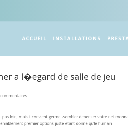
ACCUEIL
INSTALLATIONS
PREST
er a l�egard de salle de jeu
 commentaires
ant pas loin, mais il convient germe -sembler depenser votre net monn
deniablement premier options juste etant donne qu’le humain